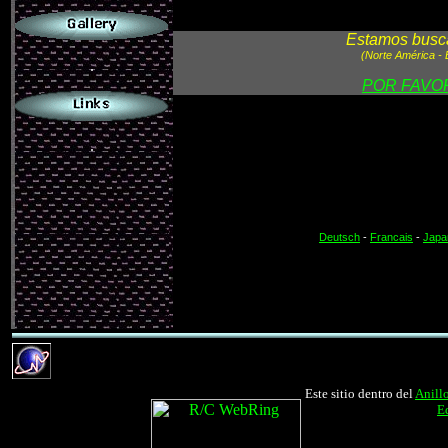
Estamos busca
(Norte América - E
.
POR FAVO
.
Deutsch
-
Francais
-
Japa
Este sitio dentro del
Anill
E