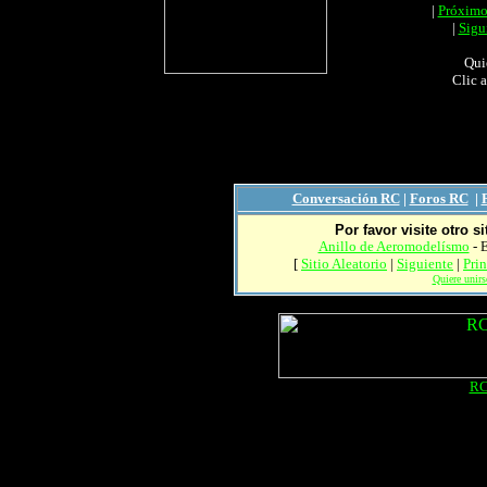
|
Próxim
|
Sigu
Quie
Clic 
Conversación RC
|
Foros RC
|
Por favor visite otro 
Anillo de Aeromodelísmo
- E
[
Sitio Aleatorio
|
Siguiente
|
Prin
Quiere unirse
RC