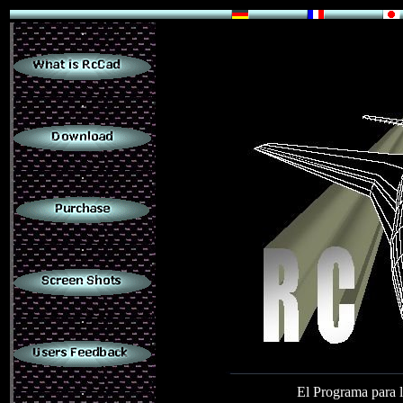
.
.
.
.
.
.
El Programa para l