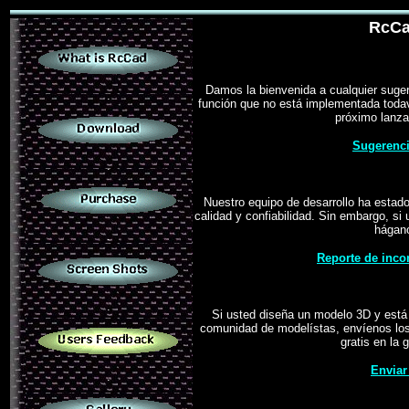
.
RcCa
Damos la bienvenida a cualquier suge
.
función que no está implementada todav
próximo lanz
Sugerenci
.
Nuestro equipo de desarrollo ha estado
calidad y confiabilidad. Sin embargo, si 
hágano
.
Reporte de inco
.
Si usted diseña un modelo 3D y está o
comunidad de modelístas, envíenos lo
gratis en la 
Enviar
.