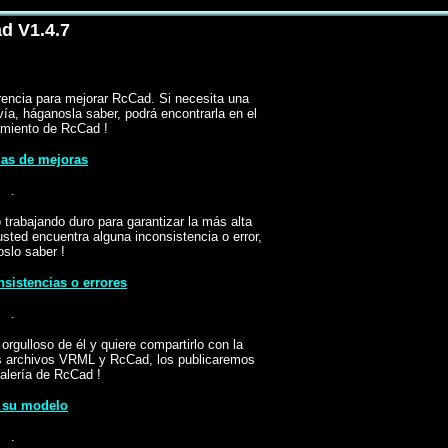
d V1.4.7
rencia para mejorar RcCad. Si necesita una
ía, háganosla saber, podrá encontrarla en el
amiento de RcCad !
as de mejoras
.
 trabajando duro para garantizar la más alta
usted encuentra alguna inconsistencia o error,
slo saber !
nsistencias o errores
.
rgulloso de él y quiere compartirlo con la
s archivos VRML y RcCad, los publicaremos
galería de RcCad !
 su modelo
.