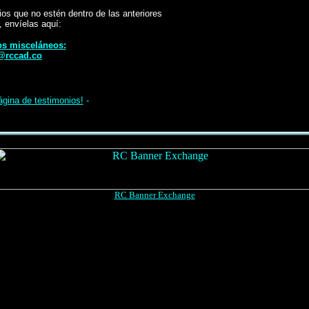
ios que no estén dentro de las anteriores
, envíelas aquí:
s misceláneos:
@rccad.co
ágina de testimonios!
-
RC Banner Exchange