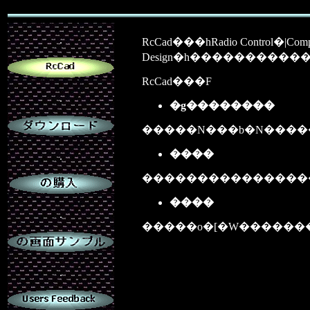
.
RcCad���hRadio Control�|Compu
Design�h��������
RcCad���F
.
�g��������
�����N���b�N����
����
.
����������������
����
.
�����o�[�W������
.